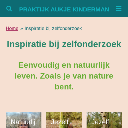
Ga
PRAKTIJK AUKJE KINDERMAN
direct
naar
Home
»
Inspiratie bij zelfonderzoek
de
hoofdinhoud
Inspiratie bij zelfonderzoek
Eenvoudig en natuurlijk
leven. Zoals je van nature
bent.
Natuurlij
Jezelf
Jezelf