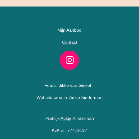
Mijn Aanbod
Contact
I
n
s
Foto's: Jikke van Ginkel
t
Website creatie: Aukje Kinderman
a
g
Praktijk
Aukje
Kinderman
r
a
KvK nr: 77419197
m