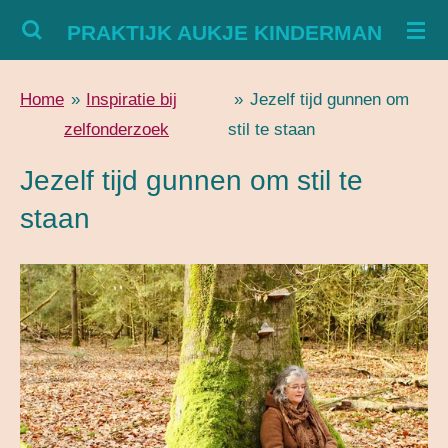
Ga
PRAKTIJK AUKJE KINDERMAN
direct
naar
Home
»
Inspiratie bij
»
Jezelf tijd gunnen om
de
zelfonderzoek
stil te staan
hoofdinhoud
Jezelf tijd gunnen om stil te
staan