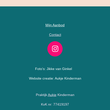
Mijn Aanbod
Contact
I
n
s
Foto's: Jikke van Ginkel
t
Website creatie: Aukje Kinderman
a
g
Praktijk
Aukje
Kinderman
r
a
KvK nr: 77419197