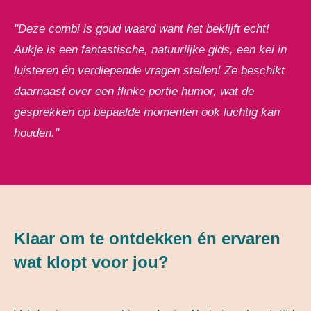
"Deze combi is goud waard want het beklijft echt!
Aukje is een fantastische, natuurlijke gids, een kei in
luisteren én verdiepende vragen stellen! Ze beschikt
daarnaast over een flinke portie humor, wat de
gesprekken op bepaalde momenten ook luchtig kan
houden."
Klaar om te ontdekken én ervaren
wat klopt voor jou?