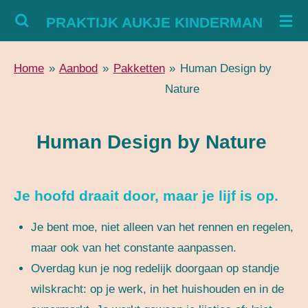
Ga
PRAKTIJK AUKJE KINDERMAN
direct
naar
Home
»
Aanbod
»
Pakketten
»
Human Design by
de
Nature
hoofdinhoud
Human Design by Nature
Je hoofd draait door, maar je lijf is op.
Je bent moe, niet alleen van het rennen en regelen,
maar ook van het constante aanpassen.
Overdag kun je nog redelijk doorgaan op standje
wilskracht: op je werk, in het huishouden en in de