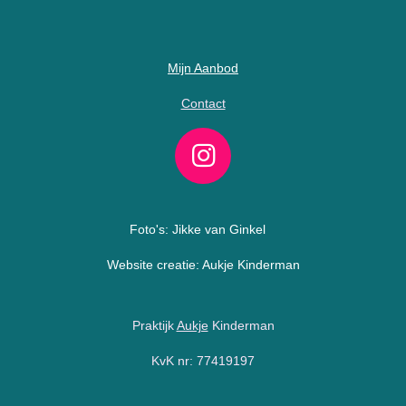
Mijn Aanbod
Contact
I
n
s
Foto's: Jikke van Ginkel
t
Website creatie: Aukje Kinderman
a
g
Praktijk
Aukje
Kinderman
r
a
KvK nr: 77419197
m