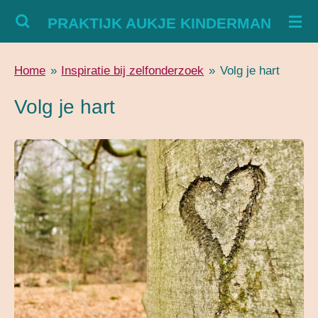
Ga
PRAKTIJK AUKJE KINDERMAN
direct
naar
Home
»
Inspiratie bij zelfonderzoek
»
Volg je hart
de
hoofdinhoud
Volg je hart