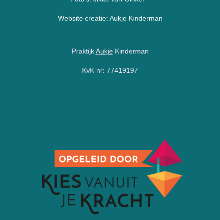
t
Website creatie: Aukje Kinderman
a
g
Praktijk
Aukje
Kinderman
r
a
KvK nr: 77419197
m