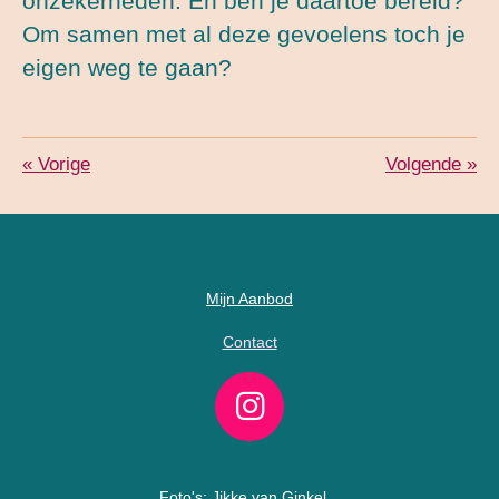
onzekerheden. En ben je daartoe bereid?
Om samen met al deze gevoelens toch je
eigen weg te gaan?
«
Vorige
Volgende
»
Mijn Aanbod
Contact
I
n
s
Foto's: Jikke van Ginkel