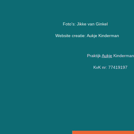
n
s
t
Foto's: Jikke van Ginkel
a
Website creatie: Aukje Kinderman
g
r
Praktijk
Aukje
Kinderman
a
m
KvK nr: 77419197