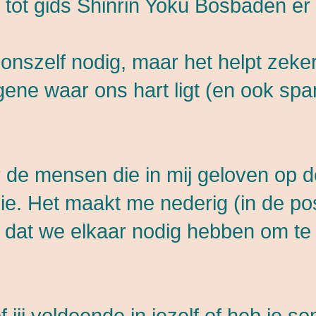
g tot gids Shinrin Yoku Bosbaden er
 onszelf nodig, maar het helpt zeke
ne waar ons hart ligt (en ook spa
 de mensen die in mij geloven op 
e. Het maakt me nederig (in de pos
 dat we elkaar nodig hebben om te
of jij voldoende in jezelf of heb je