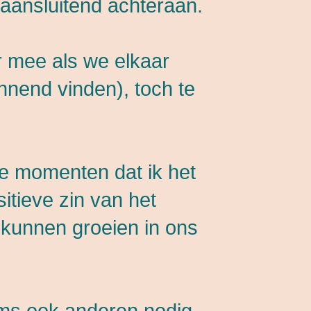
 aansluitend achteraan.
r mee als we elkaar
nnend vinden), toch te
de momenten dat ik het
itieve zin van het
 kunnen groeien in ons
 soms ook anderen nodig