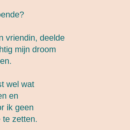
doende?
n vriendin, deelde
chtig mijn droom
en.
t wel wat
en en
r ik geen
te zetten.