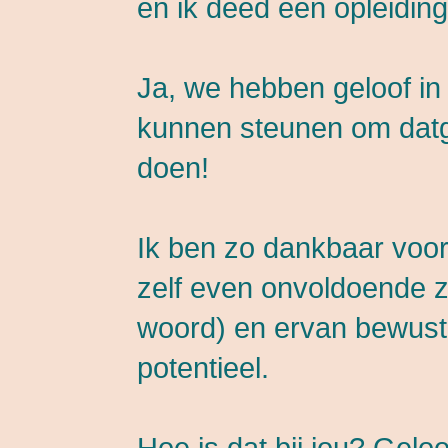
en ik deed een opleidin
Ja, we hebben geloof in
kunnen steunen om datge
doen!
Ik ben zo dankbaar voor
zelf even onvoldoende zi
woord) en ervan bewust
potentieel.
Hoe is dat bij jou? Gelo