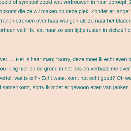
 beeld of symbool zoekt wat vertrouwen in haar oproept. Z
 opkomt die ze wil maken op deze plek. Zonder er lange
 Tranen stromen over haar wangen als ze naar het bladerd
rheen valt!" Ik laat haar zo een tijdje rusten in zichzelf
ver..... Het is haar man; "Sorry, deze moet ik echt even
ou ik lig hier op de grond in het bos en verbaas me ove
vertel: wat is er? - Echt waar, komt het echt goed? Oh wat
l samenkomt, sorry ik moet er gewoon even van janken. - Ik