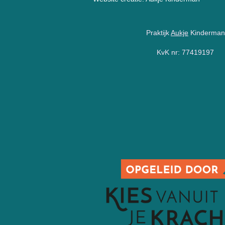
g
r
Praktijk
Aukje
Kinderman
a
m
KvK nr: 77419197